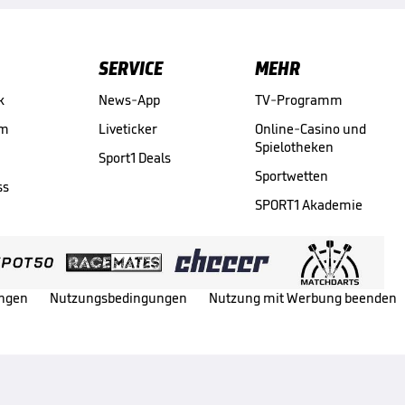
SERVICE
MEHR
k
News-App
TV-Programm
am
Liveticker
Online-Casino und
Spielotheken
Sport1 Deals
Sportwetten
ss
SPORT1 Akademie
ungen
Nutzungsbedingungen
Nutzung mit Werbung beenden