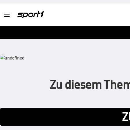

Zu diesem Thema
Z