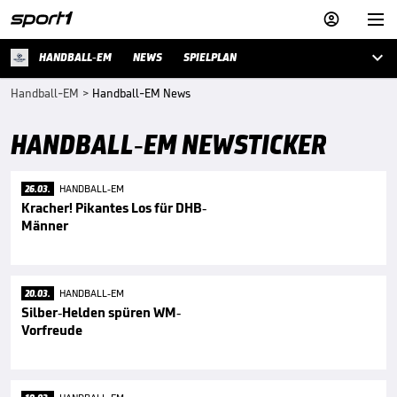



HANDBALL-EM
NEWS
SPIELPLAN
Handball-EM
>
Handball-EM News
HANDBALL-EM NEWSTICKER
26.03.
HANDBALL-EM
Kracher! Pikantes Los für DHB-
Männer
20.03.
HANDBALL-EM
Silber-Helden spüren WM-
Vorfreude