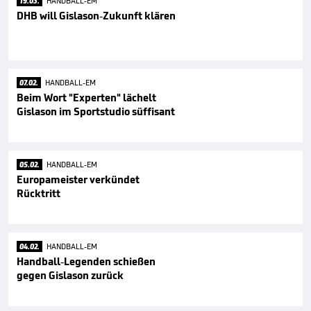
19.03.
HANDBALL-EM
DHB will Gislason-Zukunft klären
07.02.
HANDBALL-EM
Beim Wort "Experten" lächelt
Gislason im Sportstudio süffisant
05.02.
HANDBALL-EM
Europameister verkündet
Rücktritt
04.02.
HANDBALL-EM
Handball-Legenden schießen
gegen Gislason zurück