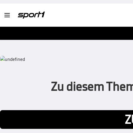

Zu diesem Thema
Z