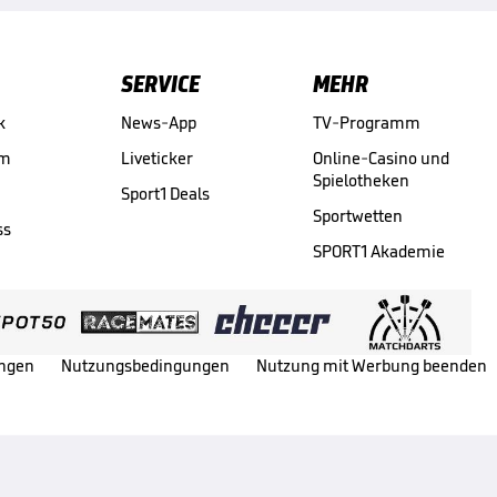
SERVICE
MEHR
k
News-App
TV-Programm
am
Liveticker
Online-Casino und
Spielotheken
Sport1 Deals
Sportwetten
ss
SPORT1 Akademie
ungen
Nutzungsbedingungen
Nutzung mit Werbung beenden