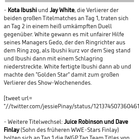
-
Kota Ibushi
und
Jay White
, die Verlierer der
beiden großen Titelmatches an Tag 1, traten sich
an Tag 2 in einem heiß umkämpften Duell
gegenüber. White gewann es mit unfairer Hilfe
seines Managers Gedo, der den Ringrichter aus
dem Ring zog, als Ibushi kurz vor dem Sieg stand
und Ibushi dann mit einem Schlagring
niederstreckte. White fertigte Ibushi dann ab und
machte den "Golden Star" damit zum großen
Verlierer des Show-Wochenendes.
[tweet url=
"//twitter.com/jessiePinay/status/12137450736046
- Weitere Titelwechsel:
Juice Robinson und Dave
Finlay
(Sohn des früheren WWE-Stars Finlay)
holten sich an Tag 1 die IWGP Tag Team Titles von