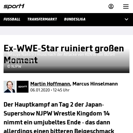



FUSSBALL
TRANSFERMARKT
BUNDESLIGA
Ex-WWE-Star ruiniert großen
Tetsuya Naito (r.) muss nach der Attacke von KENTA von BUSHI
Moment
gestützt werden
© NJPW
Martin Hoffmann
,
Marcus Hinselmann
06.01.2020 • 12:45 Uhr
Der Hauptkampf an Tag 2 der Japan-
Supershow NJPW Wrestle Kingdom 14
nimmt ein umjubeltes Ende - das dann
allerdings einen bitteren Beigeschmack