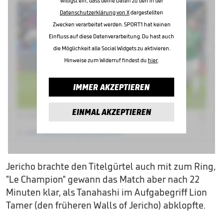
willigst ein, dass deine Daten zu den in der
Datenschutzerklärung von X
dargestellten
Zwecken verarbeitet werden. SPORT1 hat keinen
Einfluss auf diese Datenverarbeitung. Du hast auch
die Möglichkeit alle Social Widgets zu aktivieren.
Hinweise zum Widerruf findest du
hier
.
IMMER AKZEPTIEREN
EINMAL AKZEPTIEREN
Jericho brachte den Titelgürtel auch mit zum Ring,
"Le Champion" gewann das Match aber nach 22
Minuten klar, als Tanahashi im Aufgabegriff Lion
Tamer (den früheren Walls of Jericho) abklopfte.