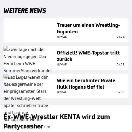
WEITERE NEWS
Trauer um einen Wrestling-
Giganten
WWE
04.08.
Offiziell! WWE-Topstar tritt
zurück
WWE
04.08.
Wie ein berühmter Rivale
Hulk Hogans tief fiel
WWE
04.08.
Ex-WWE-Wrestler KENTA wird zum
Partycrasher