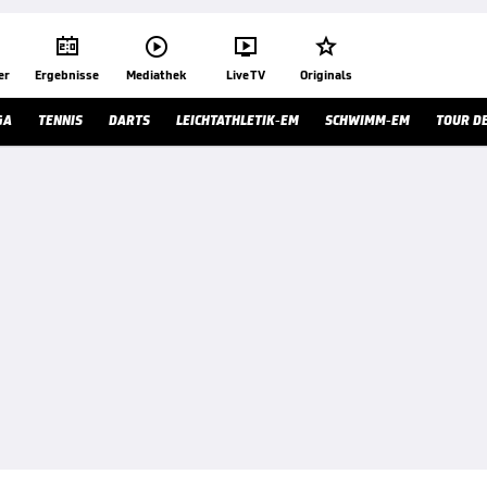




er
Ergebnisse
Mediathek
Live TV
Originals
GA
TENNIS
DARTS
LEICHTATHLETIK-EM
SCHWIMM-EM
TOUR D