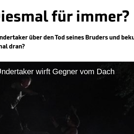
Diesmal für immer?
dertaker über den Tod seines Bruders und beku
mal dran?
Undertaker wirft Gegner vom Dach