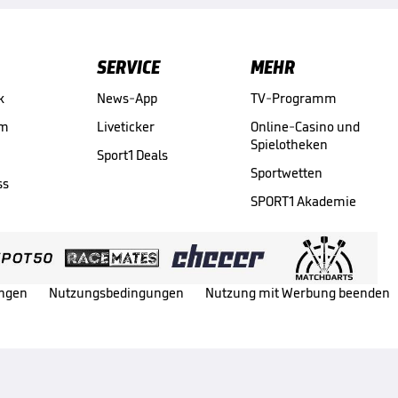
SERVICE
MEHR
k
News-App
TV-Programm
am
Liveticker
Online-Casino und
Spielotheken
Sport1 Deals
Sportwetten
ss
SPORT1 Akademie
ungen
Nutzungsbedingungen
Nutzung mit Werbung beenden