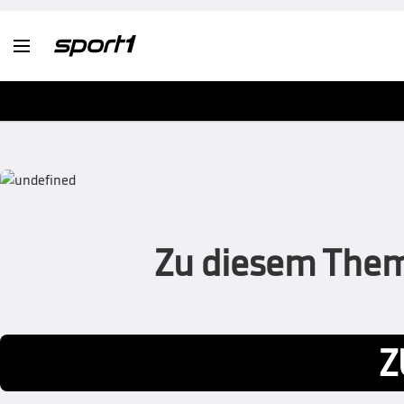

Zu diesem Thema
Z