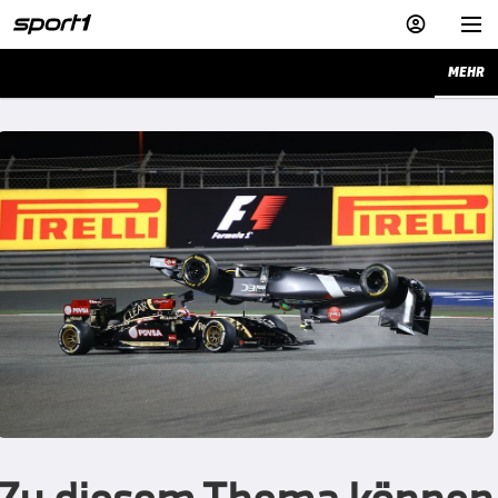


MEHR