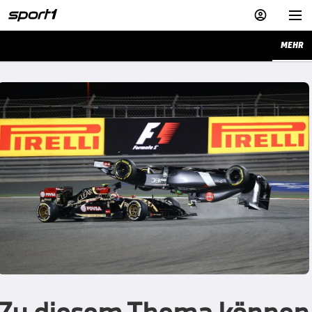


MEHR