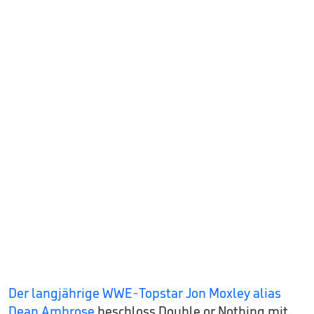
Der langjährige WWE-Topstar Jon Moxley alias
Dean Ambrose
beschloss Double or Nothing mit