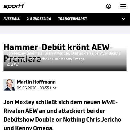



FUSSBALL
2. BUNDESLIGA
TRANSFERMARKT
Hammer-Debüt krönt AEW-
Jon Moxley (ehemals: Dean Ambrose, l.) attackierte bei AEW Double
Premiere
or Nothing Chris Jericho (r.) und Kenny Omega
© AEW
Martin Hoffmann
09.06.2020 • 09:55 Uhr
Jon Moxley schließt sich dem neuen WWE-
Rivalen AEW an und attackiert bei der
Debütshow Double or Nothing Chris Jericho
und Kenny Omega.