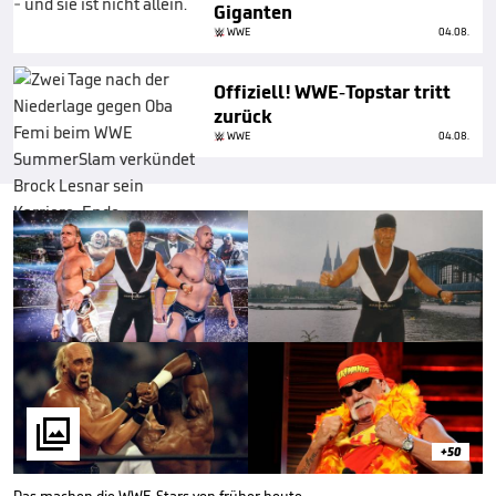
Giganten
WWE
04.08.
Offiziell! WWE-Topstar tritt
zurück
WWE
04.08.

+50