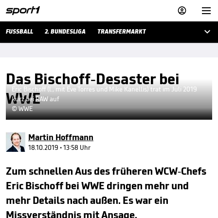



FUSSBALL
2. BUNDESLIGA
TRANSFERMARKT
Das Bischoff-Desaster bei
Eric Bischoff (l., mit Eve Torres und Mike Kanellis) trat im Juli 2019
WWE
kurz bei RAW auf
© WWE
Martin Hoffmann
18.10.2019 • 13:58 Uhr
Zum schnellen Aus des früheren WCW-Chefs
Eric Bischoff bei WWE dringen mehr und
mehr Details nach außen. Es war ein
Missverständnis mit Ansage.