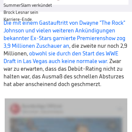
Die mit einem Gastauftritt von Dwayne "The Rock"
Johnson und vielen weiteren Ankündigungen
bekannter Ex-Stars garnierte Premierenshow zog
3,9 Millionen Zuschauer an
, die zweite nur noch 2,9
Millionen,
obwohl sie durch den Start des WWE
Draft in Las Vegas auch keine normale war.
Zwar
war zu erwarten, dass das Debüt-Rating nicht zu
halten war, das Ausmaß des schnellen Absturzes
hat aber anscheinend doch geschmerzt.