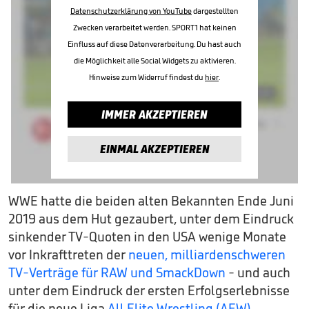
Datenschutzerklärung von YouTube
dargestellten
Zwecken verarbeitet werden. SPORT1 hat keinen
Einfluss auf diese Datenverarbeitung. Du hast auch
die Möglichkeit alle Social Widgets zu aktivieren.
Hinweise zum Widerruf findest du
hier
.
IMMER AKZEPTIEREN
EINMAL AKZEPTIEREN
WWE hatte die beiden alten Bekannten Ende Juni
2019 aus dem Hut gezaubert, unter dem Eindruck
sinkender TV-Quoten in den USA wenige Monate
vor Inkrafttreten der
neuen, milliardenschweren
TV-Verträge für RAW und SmackDown
- und auch
unter dem Eindruck der ersten Erfolgserlebnisse
für die neue Liga
All Elite Wrestling (AEW)
.