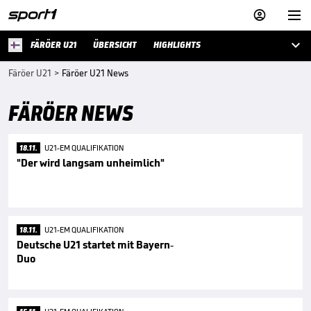



FÄRÖER U21
ÜBERSICHT
HIGHLIGHTS
Färöer U21
>
Färöer U21 News
FÄRÖER NEWS
18.11.
U21-EM QUALIFIKATION
"Der wird langsam unheimlich"
18.11.
U21-EM QUALIFIKATION
Deutsche U21 startet mit Bayern-
Duo