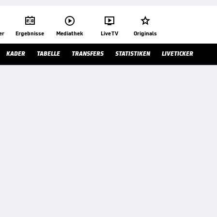




er
Ergebnisse
Mediathek
Live TV
Originals
KADER
TABELLE
TRANSFERS
STATISTIKEN
LIVETICKER