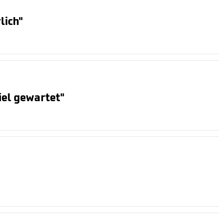
lich"
iel gewartet"