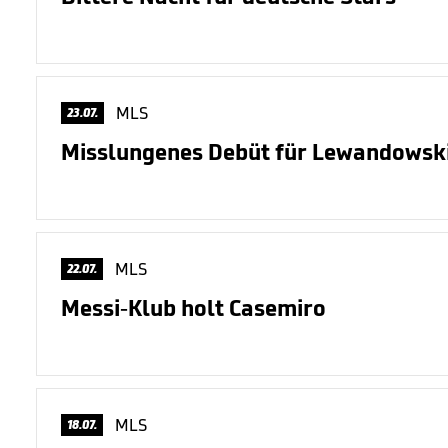
MLS
23.07.
Misslungenes Debüt für Lewandowsk
MLS
22.07.
Messi-Klub holt Casemiro
MLS
18.07.