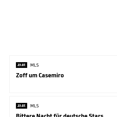
MLS
23.07.
Zoff um Casemiro
MLS
23.07.
Bittere Nacht für deutsche Stars