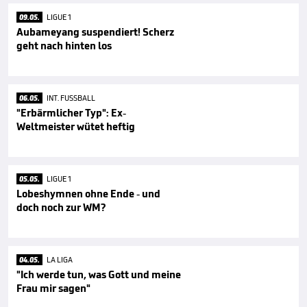
09.05.
LIGUE 1
Aubameyang suspendiert! Scherz
geht nach hinten los
06.05.
INT. FUSSBALL
"Erbärmlicher Typ": Ex-
Weltmeister wütet heftig
05.05.
LIGUE 1
Lobeshymnen ohne Ende - und
doch noch zur WM?
04.05.
LA LIGA
"Ich werde tun, was Gott und meine
Frau mir sagen"