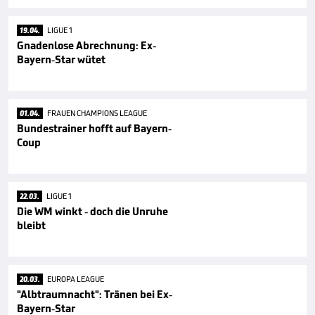
19.04.
LIGUE 1
Gnadenlose Abrechnung: Ex-
Bayern-Star wütet
01.04.
FRAUEN CHAMPIONS LEAGUE
Bundestrainer hofft auf Bayern-
Coup
22.03.
LIGUE 1
Die WM winkt - doch die Unruhe
bleibt
20.03.
EUROPA LEAGUE
"Albtraumnacht": Tränen bei Ex-
Bayern-Star