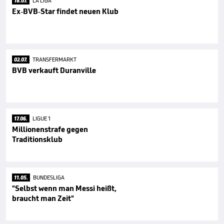
18.07.
LA LIGA
Ex-BVB-Star findet neuen Klub
02.07.
TRANSFERMARKT
BVB verkauft Duranville
17.06.
LIGUE 1
Millionenstrafe gegen
Traditionsklub
11.05.
BUNDESLIGA
"Selbst wenn man Messi heißt,
braucht man Zeit"