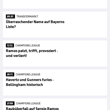
09.01.
TRANSFERMARKT
Überraschender Name auf Bayerns
Liste?
12.12.
CHAMPIONS LEAGUE
Ramos patzt, trifft, provoziert -
und verliert!
29.11.
CHAMPIONS LEAGUE
Havertz und Gunners furios -
Bellingham historisch
27.09.
CHAMPIONS LEAGUE
Raubüberfall auf Sergio Ramos