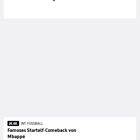
26.08.
INT. FUSSBALL
Famoses Startelf-Comeback von
Mbappé