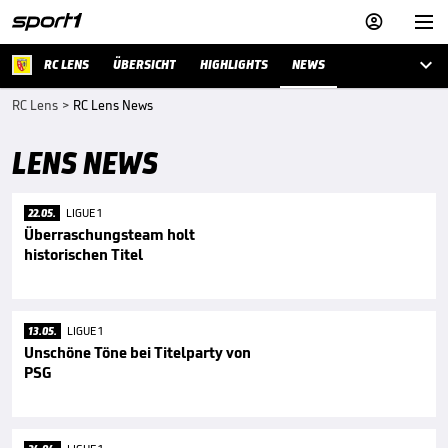



RC LENS
ÜBERSICHT
HIGHLIGHTS
NEWS
RC Lens
>
RC Lens News
LENS NEWS
22.05.
LIGUE 1
Überraschungsteam holt
historischen Titel
13.05.
LIGUE 1
Unschöne Töne bei Titelparty von
PSG